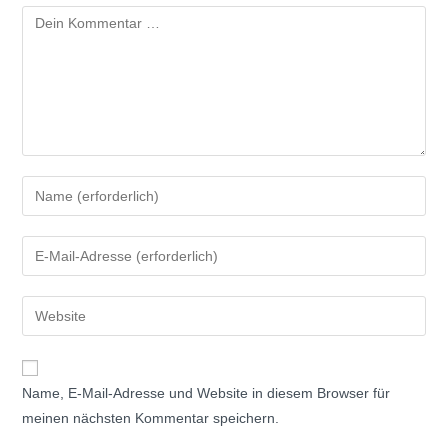
Kommentar
Gib
deinen
Namen
Gib
oder
deine
Benutzernamen
E-
Gib
zum
Mail-
deine
Kommentieren
Adresse
Website-
ein
zum
URL
Name, E-Mail-Adresse und Website in diesem Browser für
Kommentieren
ein
meinen nächsten Kommentar speichern.
ein
(optional)