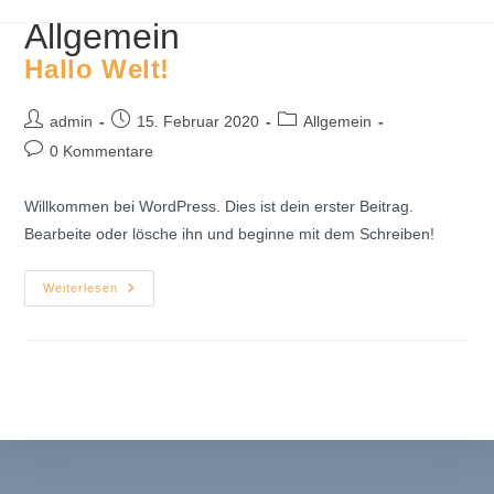
Allgemein
Hallo Welt!
Beitrags-
Beitrag
Beitrags-
admin
15. Februar 2020
Allgemein
Autor:
veröffentlicht:
Kategorie:
Beitrags-
0 Kommentare
Kommentare:
Willkommen bei WordPress. Dies ist dein erster Beitrag.
Bearbeite oder lösche ihn und beginne mit dem Schreiben!
Hallo
Weiterlesen
Welt!